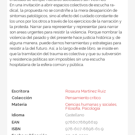
En una invitación a abrir espacios colectivos de escucha ra­
dical, la propuesta no se constriñe a la mera desaparición de
síntomas patológicos, sino al efecto del cuidado constan­te de
los unos por los otros a través de los ejercicios de la narración y
la protesta. Narrar para representar y represen­tar para narrar
son areas urgentes para resistir la violencia. Porque nombrar la
violencia del pasado y del presente hace justicia histórica y, de
alguna manera, puede darnos herramientas y estrategias para
resistir a la del futuro. Así, a lo largo de este libro, se insiste en
que la tramitación del trau­ma es colectiva y que su subversión
y resistencia políticas son imposibles sin una escucha
hospitalaria de la esfera común y pública.
Escritora
Rosaura Martínez Ruiz
Colección
Pensamiento crítico
Materia
Ciencias humanas y sociales
,
Filosofía
,
Psicología
Idioma
Castellano
EAN
9786078898619
ISBN
978-607-8898-61-9