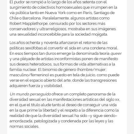
El pudor se rompió a lo largo de los años setenta con el
surgimiento de colectivos homosexuales que irrumpen en la
vía pública tanto en Nueva York como en París, Santiago de
Chile o Barcelona. Paralelamente, algunos artistas como
Robert Mapplethorpe, censurado por los sectores más
conservadores y ultrarreligiosos, mostraba en sus imágenes
una sexualidad inconcebible para la sociedad mojigata.
Los años ochenta y noventa afianzaron el retorno de las
políticas sexófobas al convertir el sida en una condena moral.
En esos tiempos tan duros emerge la denominada teoría
queer
y una pléyade de artistas inconformistas ponen de manifiesto
sus deseos heterodoxos, sus formas de vida alternativas a la
familia nuclear. El binomio de género (hombre/mujer;
masculino/femenino) es puesto en tela de juicio, como puede
verse en el espacio abierto del arte, donde las transgresiones
adquieren fuerza y visibilidad.
Un mundo perseguido
ofrece un completo panorama de la
diversidad sexual en las manifestaciones artísticas del siglo xx,
en el que el título alude tanto al deseo de conseguir una vida
en la que prime la libertad y el respeto a la diferencia como la
realidad de que la diversidad sexual ha sido –y sigue siendo–
amordazada, patologizada y condenada por las leyes y las
normas sociales.