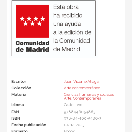
Escritor
Juan Vicente Aliaga
Colección
Arte contemporáneo
Materia
Ciencias humanas y sociales
,
Arte
,
Contemporánea
Idioma
Castellano
EAN
9788446054863
ISBN
978-84-460-5486-3
Fecha publicación
04-12-2023
Formato
Ebook