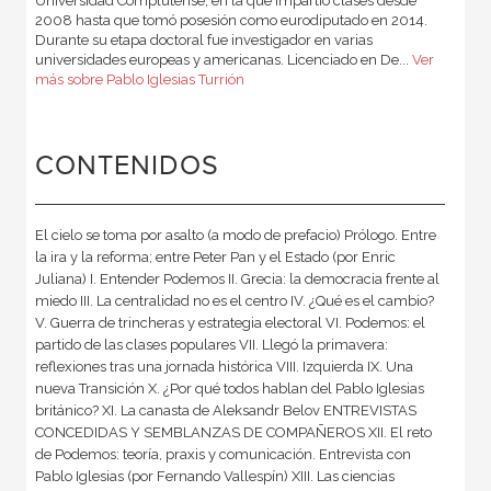
Universidad Complutense, en la que impartió clases desde
2008 hasta que tomó posesión como eurodiputado en 2014.
Durante su etapa doctoral fue investigador en varias
universidades euro­peas y americanas. Licenciado en De...
Ver
más sobre Pablo Iglesias Turrión
CONTENIDOS
El cielo se toma por asalto (a modo de prefacio) Prólogo. Entre
la ira y la reforma; entre Peter Pan y el Estado (por Enric
Juliana) I. Entender Podemos II. Grecia: la democracia frente al
miedo III. La centralidad no es el centro IV. ¿Qué es el cambio?
V. Guerra de trincheras y estrategia electoral VI. Podemos: el
partido de las clases populares VII. Llegó la primavera:
reflexiones tras una jornada histórica VIII. Izquierda IX. Una
nueva Transición X. ¿Por qué todos hablan del Pablo Iglesias
británico? XI. La canasta de Aleksandr Belov ENTREVISTAS
CONCEDIDAS Y SEMBLANZAS DE COMPAÑEROS XII. El reto
de Podemos: teoría, praxis y comunicación. Entrevista con
Pablo Iglesias (por Fernando Vallespín) XIII. Las ciencias