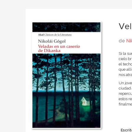
Vel
de
Ni
Si la s
cielo b
el tech
que all
nos atr
Un jove
ciudad 
repercu
estos r
finalme
Escrit