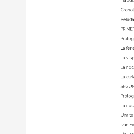
Introd
Cronol
Velada
PRIME
Prólo
La fer
La vís
La noc
La car
SEGUN
Prólo
La noc
Una te
Iván F