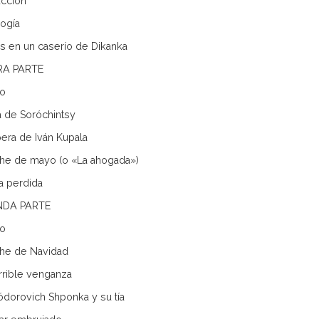
ucción
ogía
s en un caserío de Dikanka
RA PARTE
go
ia de Soróchintsy
pera de Iván Kupala
he de mayo (o «La ahogada»)
ta perdida
DA PARTE
go
he de Navidad
rrible venganza
iódorovich Shponka y su tía