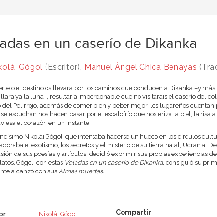
adas en un caserío de Dikanka
kolái Gógol
(Escritor),
Manuel Ángel Chica Benayas
(Tra
uerte o el destino os llevara por los caminos que conducen a Dikanka –y más
rillara ya la luna–, resultaría imperdonable que no visitarais el caserío del c
o del Pelirrojo, además de comer bien y beber mejor, los lugareños cuentan p
í se escuchan nos hacen pasar por el escalofrío que nos eriza la piel, la ri
aviesa el corazón en un instante.
ncísimo Nikolái Gógol, que intentaba hacerse un hueco en los círculos cult
adoraba el exotismo, los secretos y el misterio de su tierra natal, Ucrania. D
sión de sus poesías y artículos, decidió exprimir sus propias experiencias de 
elatos. Gógol, con estas
Veladas en un caserío de Dikanka,
consiguió su prime
nte alcanzó con sus
Almas muertas.
or
Nikolái Gógol