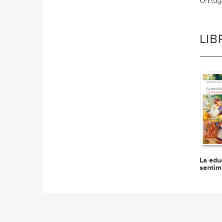
Un lug
LI
La edu
sentim