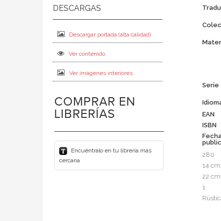
Tradu
Colec
Descargar portada (alta calidad)
Mater
Ver contenido
Ver imágenes interiores
Serie
COMPRAR EN
Idiom
LIBRERÍAS
EAN
ISBN
Fech
publi
Encuéntralo en tu librería más
280
cercana
14 cm
22 cm
1
Rústic