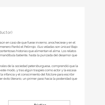
ductor)
 aún en caso de que fuese invierno, anocheciese y en el
olmenero Pankó el Pelirrojo. ¡Sus veladas son únicas! Bajo
ortentosas historias que alimentan el alma. Los relatos
sa a mandíbula batiente, hasta la punzada del desamor que
urales de la sociedad petersburguesa, comprendió que la
e este modo, y tras algún traspiés como actor y la escasa
la infancia y el conocimiento del folclore para escribir
r éxito literario, un primer paso hacia la posteridad que