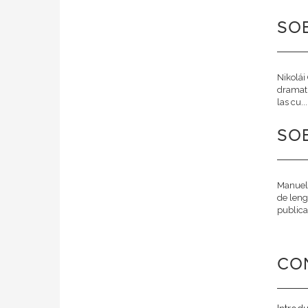
SOB
Nikolái
dramatu
las cu..
SO
Manuel 
de leng
publicac
CO