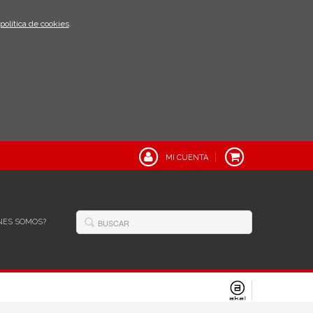
política de cookies
.
MI CUENTA
NES SOMOS?