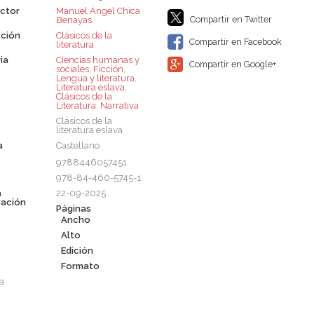
ctor
Manuel Ángel Chica
Compartir en Twitter
Benayas
ción
Clásicos de la
Compartir en Facebook
literatura
ia
Ciencias humanas y
Compartir en Google+
sociales
,
Ficción
,
Lengua y literatura
,
Literatura eslava
,
Clásicos de la
Literatura
,
Narrativa
Clásicos de la
literatura eslava
a
Castellano
9788446057451
978-84-460-5745-1
a
22-09-2025
cación
Páginas
Ancho
Alto
Edición
Formato
a