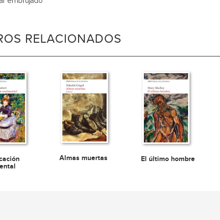
ar embrujado
BROS RELACIONADOS
Almas muertas
cación
El último hombre
ental