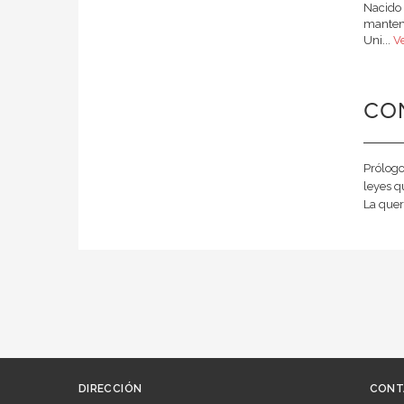
Nacido 
manteni
Uni...
V
CO
Prólogo
leyes q
La quer
DIRECCIÓN
CONT