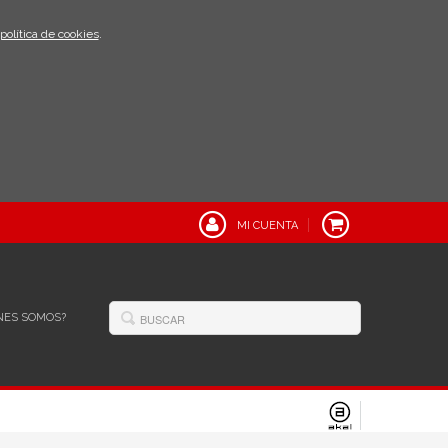
política de cookies
.
MI CUENTA
NES SOMOS?