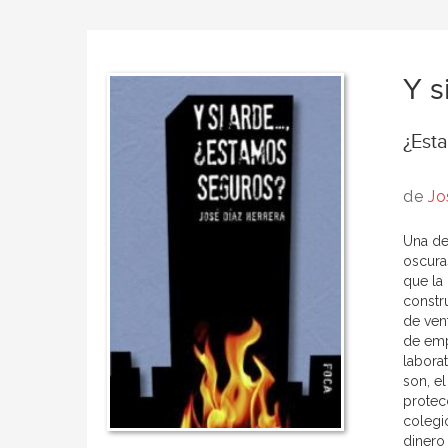
Y s
¿Est
de
Jo
Una de
oscura
que la
constr
de ven
de empr
labora
son, el
protec
colegi
dinero 