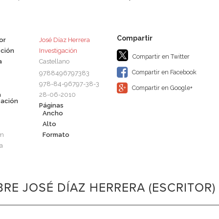
or
José Díaz Herrera
ción
Investigación
Compartir en Twitter
a
Castellano
Compartir en Facebook
9788496797383
978-84-96797-38-3
Compartir en Google+
a
28-06-2010
cación
Páginas
Ancho
Alto
cm
Formato
a
RE JOSÉ DÍAZ HERRERA (ESCRITOR)