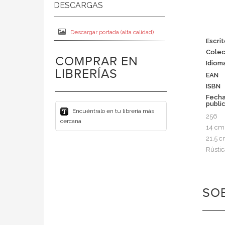
Descargar portada (alta calidad)
Escrit
Colec
COMPRAR EN
Idiom
LIBRERÍAS
EAN
ISBN
Fech
publi
Encuéntralo en tu librería más
256
cercana
14 cm
21,5 
Rústic
SOB