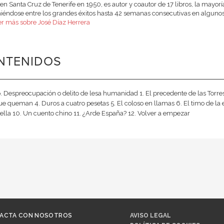
en Santa Cruz de Tenerife en 1950, es autor y coautor de 17 libros, la mayorí
éndose entre los grandes éxitos hasta 42 semanas consecutivas en algunos ca
er más sobre José Díaz Herrera
NTENIDOS
. Despreocupación o delito de lesa humanidad 1. El precedente de las Torre
ue queman 4. Duros a cuatro pesetas 5. El coloso en llamas 6. El timo de la 
ella 10. Un cuento chino 11. ¿Arde España? 12. Volver a empezar
ACTA CON NOSOTROS
AVISO LEGAL