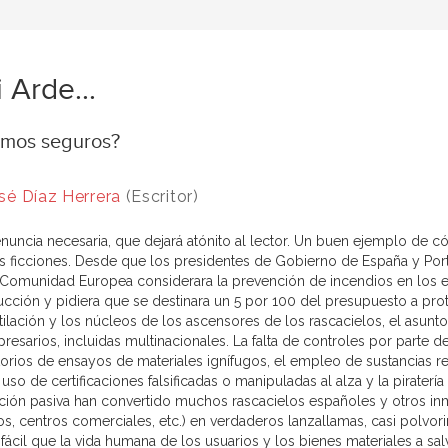
i Arde...
amos seguros?
sé Díaz Herrera
(Escritor)
nuncia necesaria, que dejará atónito al lector. Un buen ejemplo de c
s ficciones. Desde que los presidentes de Gobierno de España y Port
 Comunidad Europea considerara la prevención de incendios en los edi
ucción y pidiera que se destinara un 5 por 100 del presupuesto a pro
tilación y los núcleos de los ascensores de los rascacielos, el asunt
esarios, incluidas multinacionales. La falta de controles por parte de
torios de ensayos de materiales ignífugos, el empleo de sustancias r
 uso de certificaciones falsificadas o manipuladas al alza y la pirate
ción pasiva han convertido muchos rascacielos españoles y otros in
os, centros comerciales, etc.) en verdaderos lanzallamas, casi polvo
fácil que la vida humana de los usuarios y los bienes materiales a sal