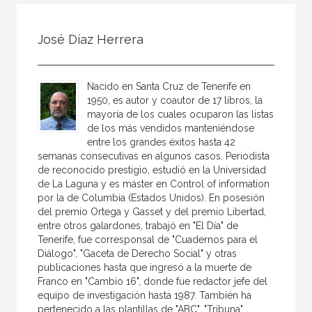
Todos
Colaborador
José Díaz Herrera
Compilador
Compiladora
Nacido en Santa Cruz de Tenerife en
Coordinador
1950, es autor y coautor de 17 libros, la
mayoría de los cuales ocuparon las listas
Editor
de los más vendidos manteniéndose
entre los grandes éxitos hasta 42
Editora
semanas consecutivas en algunos casos. Periodista
Escritor
de reconocido prestigio, estudió en la Universidad
de La Laguna y es máster en Control of information
Escritora
por la de Columbia (Estados Unidos). En posesión
del premio Ortega y Gasset y del premio Libertad,
Ilustrador
entre otros galardones, trabajó en "El Día" de
Tenerife, fue corresponsal de "Cuadernos para el
Prologuista
Diálogo", "Gaceta de Derecho Social" y otras
Traductor
publicaciones hasta que ingresó a la muerte de
Franco en "Cambio 16", donde fue redactor jefe del
Traductora
equipo de investigación hasta 1987. También ha
pertenecido a las plantillas de "ABC", "Tribuna",