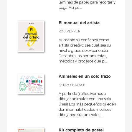
láminas de papel para recortar y
pegarAsí po...
NUESTRAS COLECCIONES
El manual del artista
Akal Infantil
ROB PEPPER
Artes, técnicas y métodos
Aumente su confianza como
Grandes temas  Gran formato
artista creativo sea cual sea su
nivel o grado de experiencia.
Descubra las herramientas,
métodos y procesos que p...
NUESTROS FORMATOS
Animales en un solo trazo
Cartoné
KENZO HAYASHI
Ebook
A partir de 3 años.¡Vamos a
dibujar animales con una sola
Ebook
línea! Los más pequeños pueden
dominar habilidades motrices
Papel
dibujando sus animales...
Rústica
Kit completo de pastel