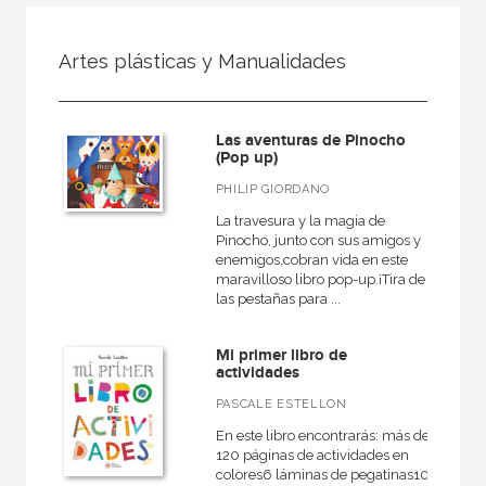
FILTRADO POR:
Artes plásticas y Manualidades
Ocio
Artes plásticas y Manualidades
Las aventuras de Pinocho
(Pop up)
PHILIP GIORDANO
MATERIAS
La travesura y la magia de
Pinocho, junto con sus amigos y
Cine
enemigos,cobran vida en este
maravilloso libro pop-up.¡Tira de
Diseño
las pestañas para ...
+
Cocina
Mi primer libro de
Jardinería
actividades
Fotografía
PASCALE ESTELLON
Artes plásticas y Manualidades
En este libro encontrarás: más de
120 páginas de actividades en
colores6 láminas de pegatinas10