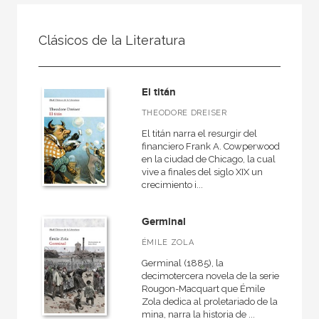
FILTRADO POR:
Clásicos de la Literatura
Ficción
Clásicos de la Literatura
El titán
THEODORE DREISER
El titán narra el resurgir del
MATERIAS
financiero Frank A. Cowperwood
en la ciudad de Chicago, la cual
Literatura anglosajona
vive a finales del siglo XIX un
crecimiento i...
Literatura eslava
Literatura alemana
Germinal
Literatura española e hispanoamericana
ÉMILE ZOLA
Clásicos griegos y latinos
Germinal (1885), la
decimotercera novela de la serie
Literatura francesa
Rougon-Macquart que Émile
Zola dedica al proletariado de la
Clásicos de la Literatura
mina, narra la historia de ...