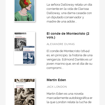
Clásicos de la literatura
La señora Dalloway relata un día
Clásicos ilustrados
corriente en la vida de Clarissa
Dalloway, una dama casada con
un diputado conservador y
VER TODAS... (13)
madre de una adole...
El conde de Montecristo (2
vols.)
NUESTROS FORMATOS
ALEXANDRE DUMAS
Cartoné
El conde de Montecristo (1844)
es, en principio, la historia de una
Ebook
venganza. Edmond Dantès es un
joven marino que, en el día de su
Ebook
compromi...
Papel
Martin Eden
Rústica
JACK LONDON
Martin Eden es una novela
marcadamente autobiográfica en
la que London relata la lucha de
CATÁLOGOS PDF