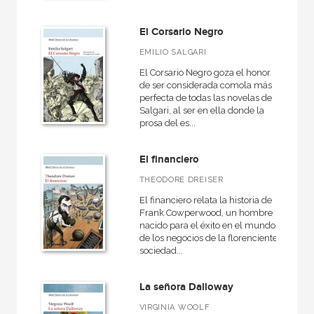
Novela Negra
El Corsario Negro
Novela contemporánea
EMILIO SALGARI
El Corsario Negro goza el honor
de ser considerada comola más
perfecta de todas las novelas de
NUESTRAS COLECCIONES
Salgari, al ser en ella donde la
prosa del es...
50 Aniversario
Básica de bolsillo
El financiero
Básica de Bolsillo  Serie Clásicos de la literatura alemana
THEODORE DREISER
Básica de Bolsillo  Serie Clásicos de la literatura eslava
El financiero relata la historia de
Frank Cowperwood, un hombre
Básica de Bolsillo  Serie Clásicos de la literatura francesa
nacido para el éxito en el mundo
de los negocios de la florenciente
Básica de Bolsillo  Serie Clásicos de la literatura inglesa
sociedad...
Básica de Bolsillo  Serie Novela Negra
La señora Dalloway
Clásica
VIRGINIA WOOLF