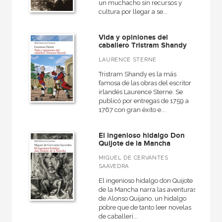
un muchacho sin recursos y
cultura por llegar a se...
Catálogos PDF
Vida y opiniones del
caballero Tristram Shandy
LAURENCE STERNE
Tristram Shandy es la más
famosa de las obras del escritor
irlandés Laurence Sterne. Se
publicó por entregas de 1759 a
1767 con gran éxito e...
El ingenioso hidalgo Don
Quijote de la Mancha
MIGUEL DE CERVANTES
SAAVEDRA
El ingenioso hidalgo don Quijote
de la Mancha narra las aventuras
de Alonso Quijano, un hidalgo
pobre que de tanto leer novelas
de caballerí...