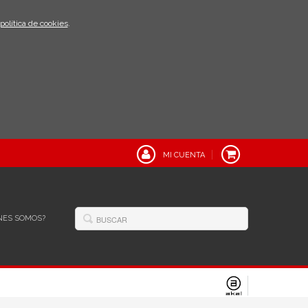
política de cookies
.
MI CUENTA
NES SOMOS?