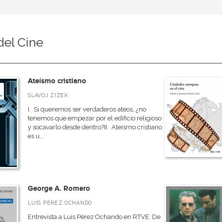
del Cine
Ateísmo cristiano
SLAVOJ ZIZEK
I. Si queremos ser verdaderos ateos, ¿no
tenemos que empezar por el edificio religioso
y socavarlo desde dentro?II. Ateísmo cristiano
es u...
George A. Romero
LUIS PÉREZ OCHANDO
Entrevista a Luis Pérez Ochando en RTVE: De