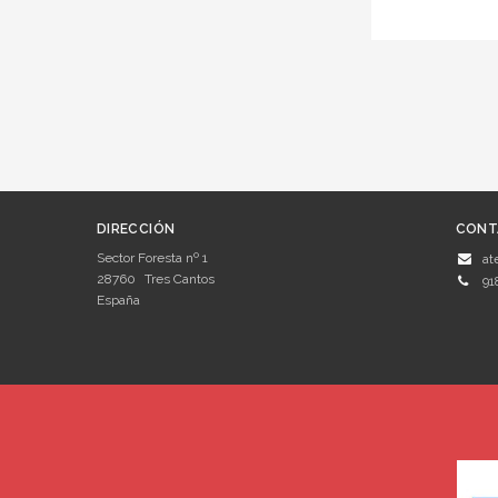
DIRECCIÓN
CONT
Sector Foresta nº 1
at
28760
Tres Cantos
91
España