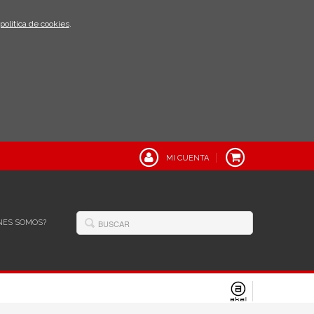
política de cookies
.
MI CUENTA
NES SOMOS?