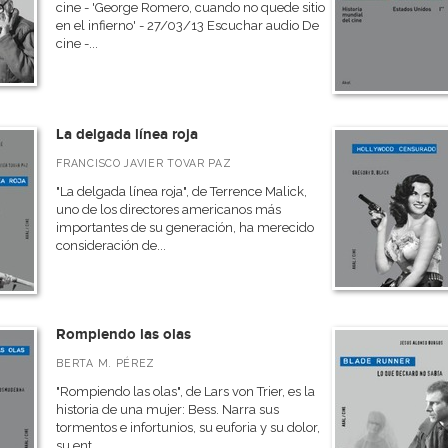
cine - 'George Romero, cuando no quede sitio
en el infierno' - 27/03/13 Escuchar audio De
cine -...
La delgada línea roja
FRANCISCO JAVIER TOVAR PAZ
"La delgada línea roja", de Terrence Malick,
uno de los directores americanos más
importantes de su generación, ha merecido
consideración de...
Rompiendo las olas
BERTA M. PÉREZ
"Rompiendo las olas", de Lars von Trier, es la
historia de una mujer: Bess. Narra sus
tormentos e infortunios, su euforia y su dolor,
su ent...