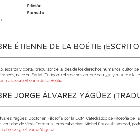
Edición
Formato
a
RE ÉTIENNE DE LA BOÉTIE (ESCRITO
, escritor y poeta, precursor de la idea de los derechos humanos, cultor de
o francés, nace en Sarlat (Perigord) el 1 de noviembre de 1530 y muere a l
er más sobre Étienne de La Boétie
BRE JORGE ÁLVAREZ YÁGÜEZ (TRAD
lvarez Yágüez. Doctor en Filosofía por la UCM, Catedrático de Filosofía de Ins
niversidad de Vido. Entre sus libros cabe citar: Michel Foucault, Verdad, poder
 sobre Jorge Álvarez Yágüez