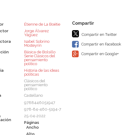
or
Étienne de La Boétie
ctor
Jorge Álvarez
Compartir en Twitter
Yágüez
ctora
Isabel Sobrino
Compartir en Facebook
Mosteyrín
ción
Básica de Bolsillo 
Compartir en Google+
Serie Clásicos del
pensamiento
político
ia
Historia de las ideas
políticas
Clásicos del
pensamiento
político
a
Castellano
9788446051947
978-84-460-5194-7
a
25-04-2022
cación
Páginas
Ancho
Alto