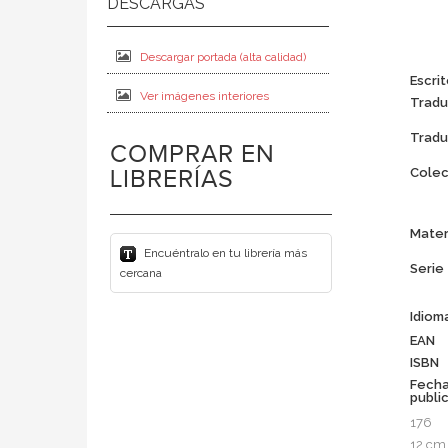
Descargar portada (alta calidad)
Escrit
Ver imágenes interiores
Tradu
Tradu
COMPRAR EN
Colec
LIBRERÍAS
Mater
Encuéntralo en tu librería más
Serie
cercana
Idiom
EAN
ISBN
Fech
publi
176
12 cm