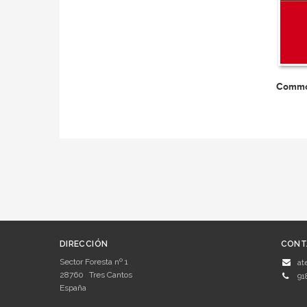
Commo
DIRECCIÓN
CONT
Sector Foresta nº 1
at
28760
Tres Cantos
91
España