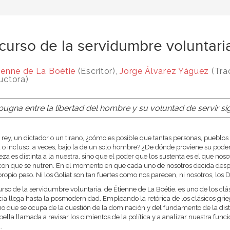
curso de la servidumbre voluntari
ienne de La Boétie
(Escritor),
Jorge Álvarez Yágüez
(Tra
uctora)
pugna entre la libertad del hombre y su voluntad de servir si
 rey, un dictador o un tirano, ¿cómo es posible que tantas personas, pueblos
 o incluso, a veces, bajo la de un solo hombre? ¿De dónde proviene su poder
eza es distinta a la nuestra, sino que el poder que los sustenta es el que nosot
con que se nutren. En el momento en que cada uno de nosotros decida desp
propio peso. Ni los Goliat son tan fuertes como nos parecen, ni nosotros, lo
urso de la servidumbre voluntaria, de Étienne de La Boétie, es uno de los cl
cia llega hasta la posmodernidad. Empleando la retórica de los clásicos grieg
 que se ocupa de la cuestión de la dominación y del fundamento de la distan
bella llamada a revisar los cimientos de la política y a analizar nuestra func
.