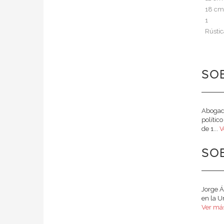
18 cm
1
Rústic
SOB
Abogado
polític
de 1...
V
SO
Jorge Á
en la U
Ver más