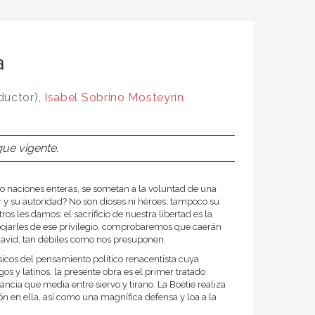
a
ductor),
Isabel Sobrino Mosteyrín
gue vigente.
 o naciones enteras, se sometan a la voluntad de una
 y su autoridad? No son dioses ni héroes; tampoco su
ros les damos: el sacrificio de nuestra libertad es la
ojarles de ese privilegio, comprobaremos que caerán
s David, tan débiles como nos presuponen.
ásicos del pensamiento político renacentista cuya
os y latinos, la presente obra es el primer tratado
cia que media entre siervo y tirano. La Boétie realiza
ión en ella, así como una magnífica defensa y loa a la