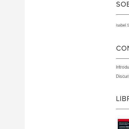
SOB
Isabel 
CO
Introd
Discur
LI