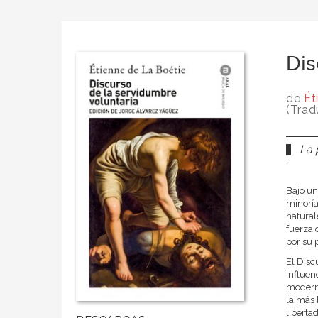
Dis
de
Ét
(Trad
La 
Bajo un
minoría
natural
fuerza 
por su 
El Disc
influen
moderno
la más 
libertad