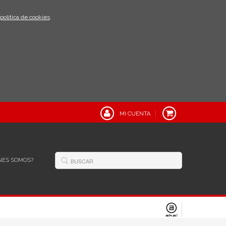
política de cookies
.
MI CUENTA
NES SOMOS?