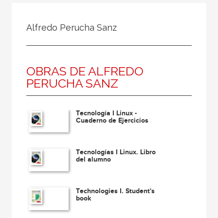
Todos
Colaborador
Alfredo Perucha Sanz
Compilador
Compiladora
OBRAS DE ALFREDO
Coordinador
PERUCHA SANZ
Editor
Editora
Tecnología I Linux -
Escritor
Cuaderno de Ejercicios
Escritora
Tecnologías I Linux. Libro
Ilustrador
del alumno
Prologuista
Traductor
Technologies I. Student's
book
Traductora