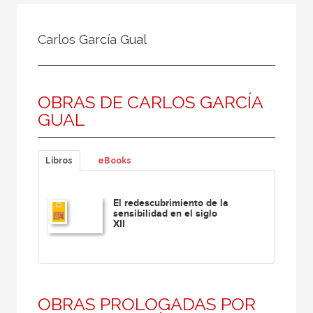
Todos
Colaborador
Carlos García Gual
Compilador
Compiladora
OBRAS DE CARLOS GARCÍA
Coordinador
GUAL
Editor
Editora
Libros
eBooks
Escritor
Escritora
El redescubrimiento de la
sensibilidad en el siglo
Ilustrador
XII
Prologuista
Traductor
Traductora
OBRAS PROLOGADAS POR