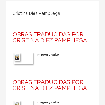
Todos
Colaborador
Cristina Díez Pampliega
Compilador
Compiladora
OBRAS TRADUCIDAS POR
Coordinador
CRISTINA DÍEZ PAMPLIEGA
Editor
Editora
Imagen y culto
Escritor
Escritora
Ilustrador
OBRAS TRADUCIDAS POR
Prologuista
CRISTINA DÍEZ PAMPLIEGA
Traductor
Traductora
Imagen y culto