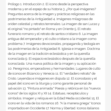
Prólogo 1. Introducción 2. El icono desde la perspectiva
moderna y en el espejo de su historia 3. ¿Por qué imágenes?
Preguntas acerca de la imagen y prácticas religiosas en las
postrimerías de la Antigüedad 4. Imágenes milagrosas de
oriden celestial y retratos terrenales. La imagen de san Lucas y
el original "no pintado" en Roma y en Oriente 5. El retrato
funerario romano y el retrato de santos cristiano 6. La imagen
antigua del emperador y el culto cristiano a la imagen como
problema 7. Imágenes devocionales, propaganda y teología en
las postrimerías de la Antigüedad 8. Iglesia e imagen. Doctrina
de la imagen en la tradición eclesiástica y en la querella
iconoclasta 9. El espacio eclesiástico después de la querella
iconoclasta. Una nueva política de la imagen y su aplicación
10. Peregrinos, emperadores y hermandades. Lugares de culto
de iconos en Bizancio y Venecia 11. El "verdadero retrato" de
Cristo. Leyendas e imágenes en disputa 12. El iconostasio y el
papel del icono en la liturgia y como garante personal de
salvación 13. "Pintura animada." Poesía y retórica en los "nuevos
iconos" de los siglos XI y XII 14. Estatuas, receptáculos y
símbolos. Imagen y reliquia en la Edad Media occidental 15. El
icono en la vida de los romanos 16. "A la manera griega." Iconos
importados en Occidente 17. Norma y libertad. Iconos italianos