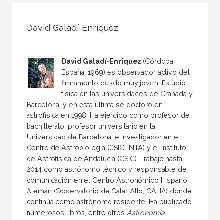
Todos
Colaborador
David Galadí-Enríquez
Compilador
Compiladora
David Galadí-Enríquez
(Córdoba,
Coordinador
España, 1969) es observador activo del
firmamento desde muy joven. Estudió
Editor
física en las universidades de Granada y
Editora
Barcelona, y en esta última se doctoró en
astrofísica en 1998. Ha ejercido como profesor de
Escritor
bachillerato, profesor universitario en la
Escritora
Universidad de Barcelona, e investigador en el
Centro de Astrobiología (CSIC-INTA) y el Instituto
Ilustrador
de Astrofísica de Andalucía (CSIC). Trabajó hasta
2014 como astrónomo técnico y responsable de
Prologuista
comunicación en el Centro Astronómico Hispano
Traductor
Alemán (Observatorio de Calar Alto, CAHA) donde
continúa como astrónomo residente. Ha publicado
Traductora
numerosos libros, entre otros
Astronomía