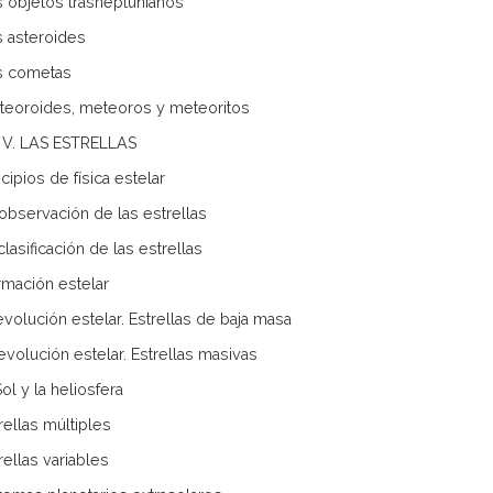
s objetos trasneptunianos
s asteroides
s cometas
teoroides, meteoros y meteoritos
 V. LAS ESTRELLAS
ncipios de física estelar
 observación de las estrellas
clasificación de las estrellas
rmación estelar
 evolución estelar. Estrellas de baja masa
 evolución estelar. Estrellas masivas
Sol y la heliosfera
rellas múltiples
rellas variables