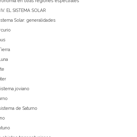
tronomía en otras regiones espectrales
IV. EL SISTEMA SOLAR
 Sistema Solar: generalidades
rcurio
nus
Tierra
 Luna
rte
iter
sistema joviano
urno
 sistema de Saturno
ano
ptuno