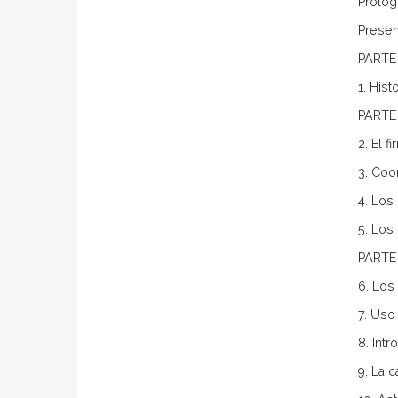
Prólo
Presen
PARTE 
1. Hist
PARTE
2. El 
3. Coo
4. Los
5. Los
PARTE
6. Los
7. Uso
8. Int
9. La c