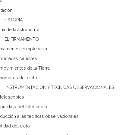
go
tación
I. HISTORIA
oria de la astronomía
 II. EL FIRMAMENTO
firmamento a simple vista
rdenadas celestes
 movimientos de la Tierra
 nombres del cielo
 III. INSTRUMENTACIÓN Y TÉCNICAS OBSERVACIONALES
 telescopios
 práctico del telescopio
roducción a las técnicas observacionales
alidad del cielo