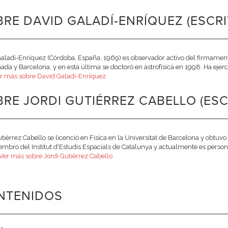
RE DAVID GALADÍ-ENRÍQUEZ (ESCRI
aladí-Enríquez (Córdoba, España, 1969) es observador activo del firmamento
ada y Barcelona, y en esta última se doctoró en astrofísica en 1998. Ha ejerc
r más sobre David Galadí-Enríquez
RE JORDI GUTIÉRREZ CABELLO (ESC
utiérrez Cabello se licenció en Fisíca en la Universitat de Barcelona y obtuv
mbro del Institut d'Estudis Espacials de Catalunya y actualmente es persona
Ver más sobre Jordi Gutiérrez Cabello
NTENIDOS