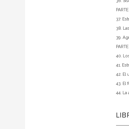
36. Si
PARTE 
37. Est
38. La
39. Ag
PARTE
40. Lo
41. Es
42. El
43. El 
44. La 
LI