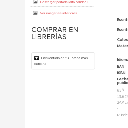
Descargar portada (alta calidad)
Ver imágenes interiores
Escrit
COMPRAR EN
Escrit
LIBRERÍAS
Colec
Mater
Encuéntralo en tu librería más
Idiom
cercana
EAN
ISBN
Fech
publi
936
19,5 
25,5 
1
Rústic