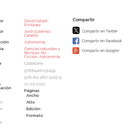
or
David Galadí-
Enríquez
Compartir en Twitter
or
Jordi Gutiérrez
Cabello
Compartir en Facebook
ción
Astronomía
ia
Ciencias naturales y
Compartir en Google+
técnicas
,
No -
Ficción
,
Astronomía
a
Castellano
9788446051459
978-84-460-5145-9
a
21-03-2022
cación
Páginas
Ancho
cm
Alto
cm
Edición
Formato
a