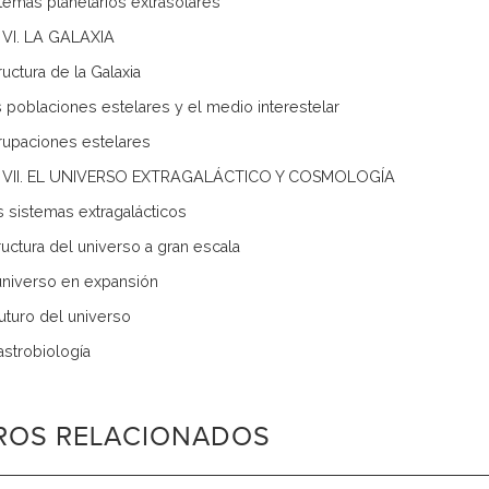
stemas planetarios extrasolares
VI. LA GALAXIA
ructura de la Galaxia
s poblaciones estelares y el medio interestelar
rupaciones estelares
 VII. EL UNIVERSO EXTRAGALÁCTICO Y COSMOLOGÍA
s sistemas extragalácticos
tructura del universo a gran escala
 universo en expansión
futuro del universo
astrobiología
BROS RELACIONADOS