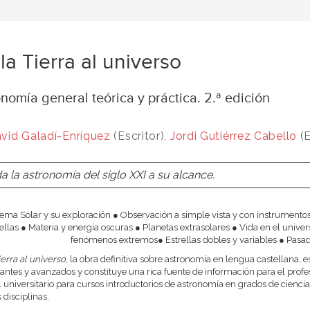
la Tierra al universo
nomía general teórica y práctica. 2.ª edición
vid Galadí-Enríquez
(Escritor),
Jordi Gutiérrez Cabello
(E
a la astronomía del siglo XXI a su alcance.
tema Solar y su exploración ● Observación a simple vista y con instrumento
rellas ● Materia y energía oscuras ● Planetas extrasolares ● Vida en el unive
fenómenos extremos● Estrellas dobles y variables ● Pasad
ierra al universo
, la obra definitiva sobre astronomía en lengua castellana, 
iantes y avanzados y constituye una rica fuente de información para el prof
universitario para cursos introductorios de astronomía en grados de ciencia
 disciplinas.