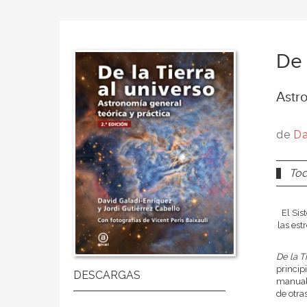
De 
Astro
de
Da
Tod
El Sis
las est
De la T
princip
manual 
de otras