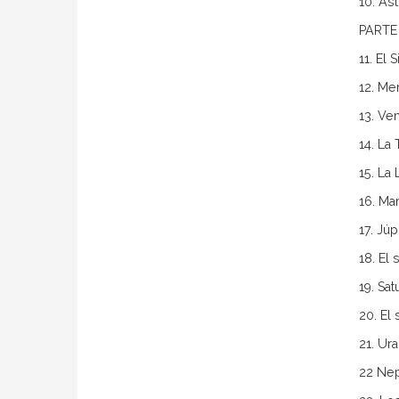
10. As
PARTE 
11. El
12. Me
13. Ve
14. La 
15. La
16. Ma
17. Júp
18. El 
19. Sat
20. El
21. Ur
22 Ne