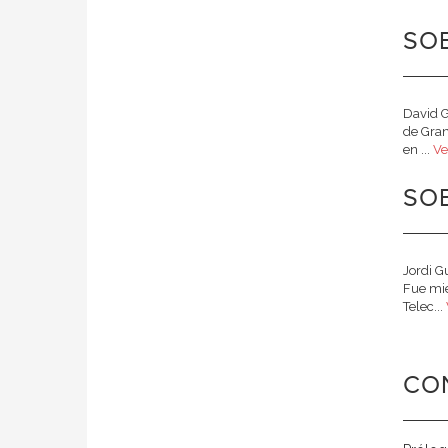
SOB
David G
de Gran
en ...
Ve
SOB
Jordi G
Fue mie
Telec...
CO