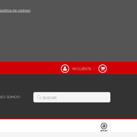
política de cookies
.
MI CUENTA
NES SOMOS?