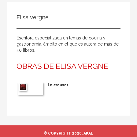
Todos
Colaborador
Elisa Vergne
Compilador
Compiladora
Escritora especializada en temas de cocina y
Coordinador
gastronomía, ámbito en el que es autora de más de
40 libros.
Editor
OBRAS DE ELISA VERGNE
Editora
Escritor
Le creuset
Escritora
Ilustrador
Prologuista
Traductor
Traductora
© COPYRIGHT 2026, AKAL