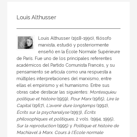
Todos
Colaborador
Louis Althusser
Compilador
Compiladora
Louis Althusser (1918-1990), filósofo
Coordinador
marxista, estudió y posteriormente
enseñó en la École Normale Supérieure
Editor
de París. Fue uno de los principales referentes
Editora
académicos del Partido Comunista Francés, y su
pensamiento se articula como una respuesta a
Escritor
múltiples interpretaciones del marxismo, entre
Escritora
ellas el empirismo y el humanismo. Entre sus
obras cabe destacar las siguientes:
Montesquieu
Ilustrador
politique et histoire
(1959),
Pour Marx
(1965),
Lire le
Capital
(1967),
L'avenir dure longtemps
(1992),
Prologuista
Écrits sur la psychanalyse
(1993),
Écrits
Traductor
philosophiques et politiques,
2 vols. (1994, 1995),
Sur la reproduction
(1995) y
Politique et histoire de
Traductora
Machiavel à Marx. Cours à l'École normale