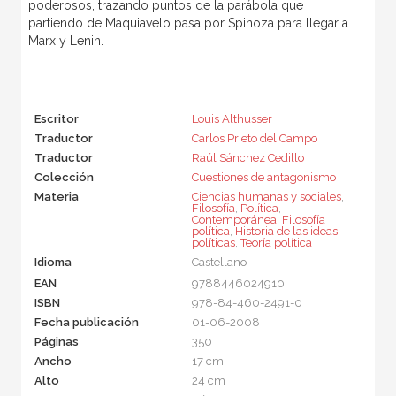
poderosos, trazando puntos de la parábola que
partiendo de Maquiavelo pasa por Spinoza para llegar a
Marx y Lenin.
Escritor
Louis Althusser
Traductor
Carlos Prieto del Campo
Traductor
Raúl Sánchez Cedillo
Colección
Cuestiones de antagonismo
Materia
Ciencias humanas y sociales
,
Filosofía
,
Política
,
Contemporánea
,
Filosofía
política
,
Historia de las ideas
políticas
,
Teoría política
Idioma
Castellano
EAN
9788446024910
ISBN
978-84-460-2491-0
Fecha publicación
01-06-2008
Páginas
350
Ancho
17 cm
Alto
24 cm