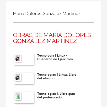
Todos
Colaborador
María Dolores González Martínez
Compilador
Compiladora
OBRAS DE MARÍA DOLORES
Coordinador
GONZÁLEZ MARTÍNEZ
Editor
Editora
Tecnología I Linux -
Escritor
Cuaderno de Ejercicios
Escritora
Tecnologías I Linux. Libro
Ilustrador
del alumno
Prologuista
Traductor
Tecnologías I. Libro-guía
del profesorado
Traductora