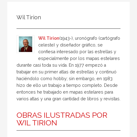
Todos
Colaborador
Wil Tirion
Compilador
Compiladora
Wil Tirion
(1943-), uronógrafo (cartógrafo
Coordinador
celeste) y diseñador gráfico, se
confiesa interesado por las estrellas y
Editor
especialmente por los mapas estelares
Editora
durante casi toda su vida. En 1977 empezó a
trabajar en su primer atlas de estrellas y continuó
Escritor
haciéndolo como hobby; sin embargo, en 1983
Escritora
hizo de ello un trabajo a tiempo completo. Desde
entonces he trabajado en mapas estelares para
Ilustrador
varios atlas y una gran cantidad de libros y revistas.
Prologuista
OBRAS ILUSTRADAS POR
Traductor
WIL TIRION
Traductora