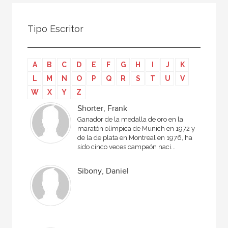
Todos
Colaborador
Tipo Escritor
Compilador
Compiladora
A
B
C
D
E
F
G
H
I
J
K
Coordinador
L
M
N
O
P
Q
R
S
T
U
V
Editor
W
X
Y
Z
Editora
Shorter, Frank
Ganador de la medalla de oro en la
Escritor
maratón olímpica de Munich en 1972 y
de la de plata en Montreal en 1976, ha
Escritora
sido cinco veces campeón naci...
Ilustrador
Sibony, Daniel
Prologuista
Traductor
Traductora