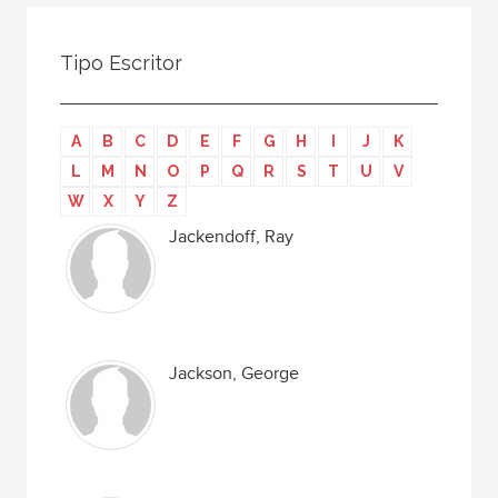
Todos
Colaborador
Tipo Escritor
Compilador
Compiladora
A
B
C
D
E
F
G
H
I
J
K
Coordinador
L
M
N
O
P
Q
R
S
T
U
V
Editor
W
X
Y
Z
Editora
Jackendoff, Ray
Escritor
Escritora
Ilustrador
Jackson, George
Prologuista
Traductor
Traductora