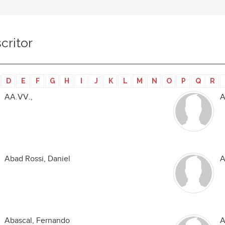
critor
D
E
F
G
H
I
J
K
L
M
N
O
P
Q
R
AA.VV.,
A
Abad Rossi, Daniel
A
Abascal, Fernando
A