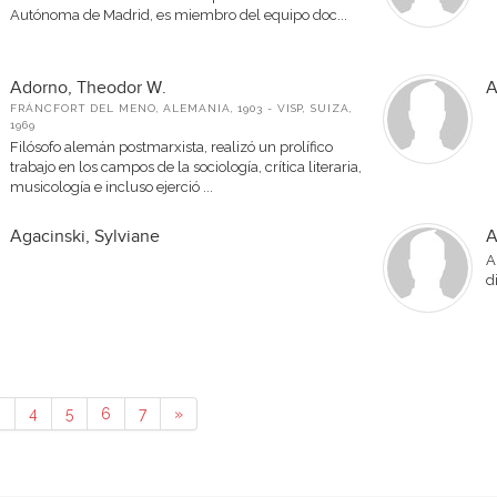
Autónoma de Madrid, es miembro del equipo doc...
Adorno, Theodor W.
A
FRÁNCFORT DEL MENO, ALEMANIA, 1903 - VISP, SUIZA,
1969
Filósofo alemán postmarxista, realizó un prolífico
trabajo en los campos de la sociología, crítica literaria,
musicología e incluso ejerció ...
Agacinski, Sylviane
A
A
d
3
4
5
6
7
»