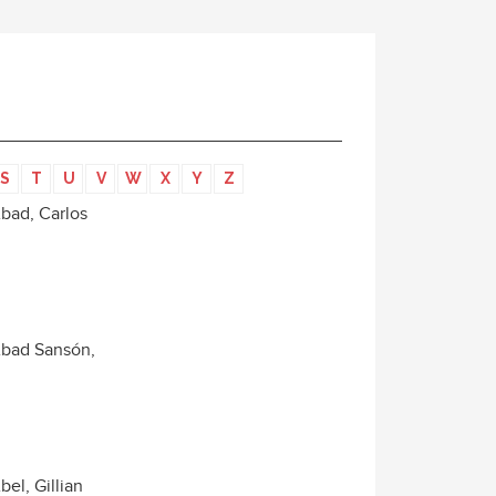
S
T
U
V
W
X
Y
Z
bad, Carlos
bad Sansón,
bel, Gillian