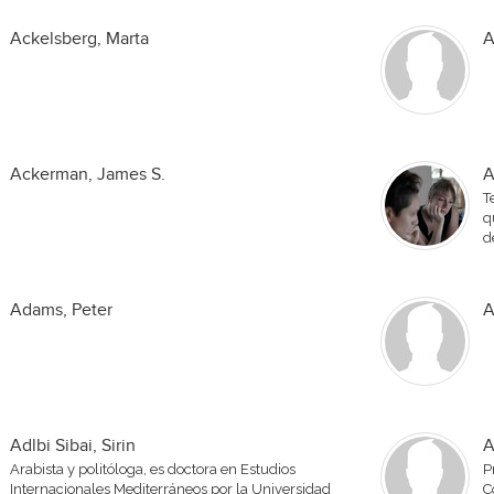
Ackelsberg, Marta
A
Ackerman, James S.
A
T
q
d
Adams, Peter
A
Adlbi Sibai, Sirin
A
Arabista y politóloga, es doctora en Estudios
P
Internacionales Mediterráneos por la Universidad
C