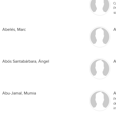
C
P
s
Abelés, Marc
A
Abós Santabárbara, Ángel
A
Abu-Jamal, Mumia
A
P
d
i