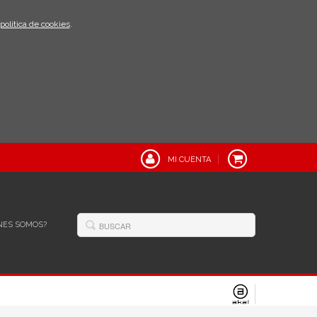
política de cookies
.
MI CUENTA
NES SOMOS?