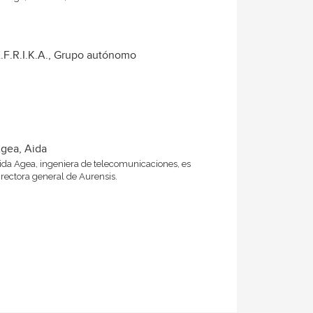
.F.R.I.K.A., Grupo autónomo
gea, Aida
ida Agea, ingeniera de telecomunicaciones, es
irectora general de Aurensis.