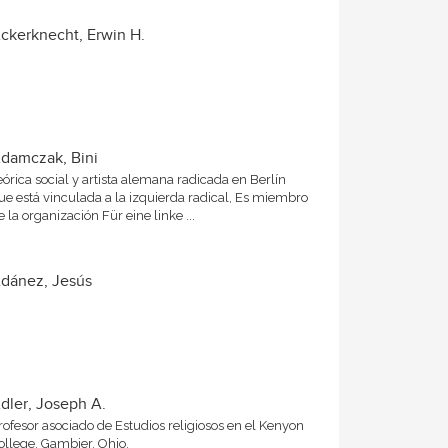
ckerknecht, Erwin H.
damczak, Bini
eórica social y artista alemana radicada en Berlín
ue está vinculada a la izquierda radical, Es miembro
e la organización Für eine linke ...
dánez, Jesús
dler, Joseph A.
rofesor asociado de Estudios religiosos en el Kenyon
ollege, Gambier, Ohio.