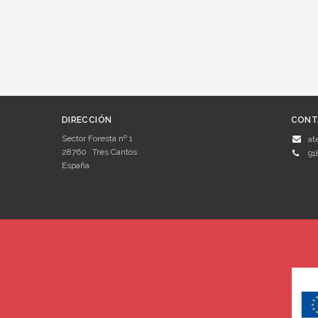
DIRECCIÓN
CONT
Sector Foresta nº 1
at
28760
Tres Cantos
91
España