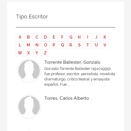
Todos
Colaborador
Tipo Escritor
Compilador
Compiladora
A
B
C
D
E
F
G
H
I
J
K
Coordinador
L
M
N
O
P
Q
R
S
T
U
V
Editor
W
X
Y
Z
Editora
Torrente Ballester, Gonzalo
Gonzalo Torrente Ballester (19101999),
Escritor
fue profesor, escritor, periodista, novelista,
dramaturgo, crítico teatral y ensayista
Escritora
español. Fue ...
Ilustrador
Torres, Carlos Alberto
Prologuista
Traductor
Traductora