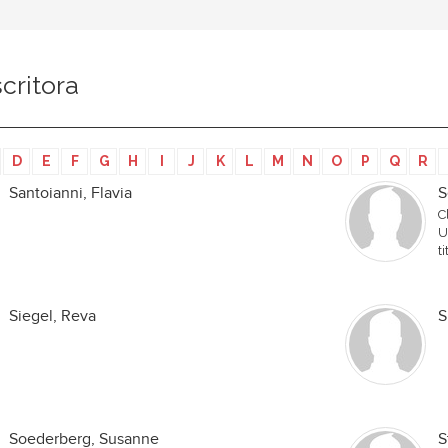
critora
D
E
F
G
H
I
J
K
L
M
N
O
P
Q
R
Santoianni, Flavia
S
C
U
t
Siegel, Reva
S
Soederberg, Susanne
S