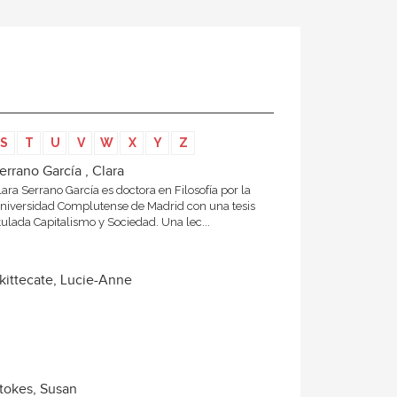
S
T
U
V
W
X
Y
Z
errano García , Clara
lara Serrano García es doctora en Filosofía por la
niversidad Complutense de Madrid con una tesis
itulada Capitalismo y Sociedad. Una lec...
kittecate, Lucie-Anne
tokes, Susan