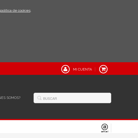
política de cookies
.
MI CUENTA
NES SOMOS?