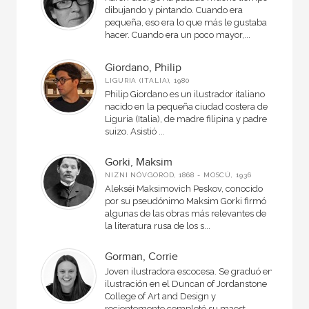
dibujando y pintando. Cuando era
pequeña, eso era lo que más le gustaba
hacer. Cuando era un poco mayor,...
Giordano, Philip
LIGURIA (ITALIA), 1980
Philip Giordano es un ilustrador italiano
nacido en la pequeña ciudad costera de
Liguria (Italia), de madre filipina y padre
suizo. Asistió ...
Gorki, Maksim
NIZNI NÓVGOROD, 1868 - MOSCÚ, 1936
Alekséi Maksimovich Peskov, conocido
por su pseudónimo Maksim Gorki firmó
algunas de las obras más relevantes de
la literatura rusa de los s...
Gorman, Corrie
Joven ilustradora escocesa. Se graduó en
ilustración en el Duncan of Jordanstone
College of Art and Design y
recientemente completó su maest...