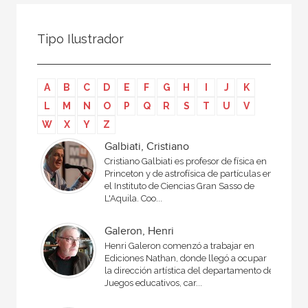
Todos
Colaborador
Tipo Ilustrador
Compilador
Compiladora
A
B
C
D
E
F
G
H
I
J
K
Coordinador
L
M
N
O
P
Q
R
S
T
U
V
Editor
W
X
Y
Z
Editora
Galbiati, Cristiano
Cristiano Galbiati es profesor de física en
Escritor
Princeton y de astrofísica de partículas en
el Instituto de Ciencias Gran Sasso de
Escritora
L'Aquila. Coo...
Ilustrador
Galeron, Henri
Prologuista
Henri Galeron comenzó a trabajar en
Ediciones Nathan, donde llegó a ocupar
Traductor
la dirección artística del departamento de
Juegos educativos, car...
Traductora