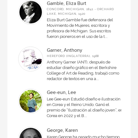
Gamble, Eliza Burt
CONCORD, MICHIGAN, 1841 - ORCHARD
LAKE, MICHIGAN, 1920
Eliza Burt Gamble fue defensora del
Movimiento de Mujeres, escritora y
profesora de Michigan. Sus escritos
fueron pioneros en el uso de la t...
Garner, Anthony
HEREFORD (INGLATERRA), 1968
Anthony Garner (ANT), después de
estudiar diseño gráfico en el Berkshire
College of Art de Reading, trabajó como
redactor de textos en una a...
Gee-eun, Lee
Lee Gee-eun Estudió diseño e ilustración
en Corea y el Reino Unido. Ganó el
premio de “Ilustración al diseño joven”, en
Corea en 2022 y el B...
George, Karen
Karen George ha pasado mucho tiempo