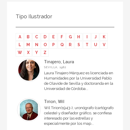
Todos
Colaborador
Tipo Ilustrador
Compilador
Compiladora
A
B
C
D
E
F
G
H
I
J
K
Coordinador
L
M
N
O
P
Q
R
S
T
U
V
Editor
W
X
Y
Z
Editora
Tinajero, Laura
SEVILLA, 1982
Escritor
Laura Tinajero Márquez es licenciada en
Humanidades por la Universidad Pablo
Escritora
de Olavide de Sevilla y doctoranda en la
Universidad de Córdoba...
Ilustrador
Prologuista
Tirion, Wil
Wil Tirion(1943-), uronógrafo (cartógrafo
Traductor
celeste) y diseñador gráfico, se confiesa
interesado por las estrellas y
Traductora
especialmente por los map...