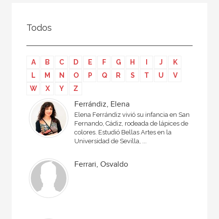
Todos
Colaborador
Todos
Compilador
Compiladora
A
B
C
D
E
F
G
H
I
J
K
Coordinador
L
M
N
O
P
Q
R
S
T
U
V
Editor
W
X
Y
Z
Editora
Ferrándiz, Elena
Elena Ferrándiz vivió su infancia en San
Escritor
Fernando, Cádiz, rodeada de lápices de
colores. Estudió Bellas Artes en la
Escritora
Universidad de Sevilla, ...
Ilustrador
Ferrari, Osvaldo
Prologuista
Traductor
Traductora