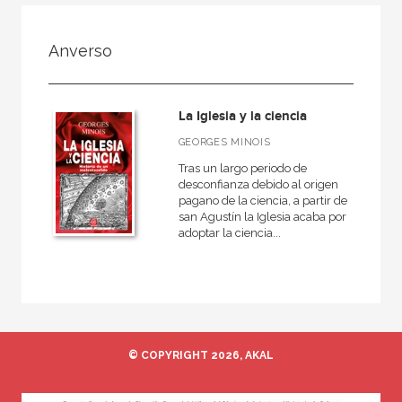
FILTRADO POR:
Anverso
Ciencias naturales y técnicas
Matemáticas
La Iglesia y la ciencia
GEORGES MINOIS
Tras un largo periodo de
MATERIAS
desconfianza debido al origen
pagano de la ciencia, a partir de
Matemáticas
san Agustín la Iglesia acaba por
adoptar la ciencia...
Física y Química
Astronomía
Biología, Medio Ambiente y Geología
© COPYRIGHT 2026, AKAL
NUESTRAS COLECCIONES