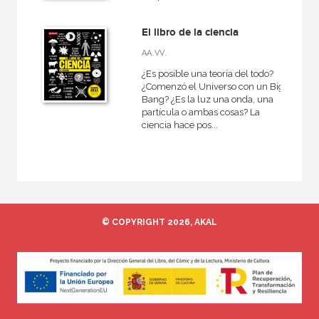
Anverso
Básica de Bolsillo  Serie Referencia
El libro de la ciencia
AA.VV.
Diccionarios
¿Es posible una teoría del todo?
Economía actual
¿Comenzó el Universo con un Big
Bang? ¿Es la luz una onda, una
El libro de...
partícula o ambas cosas? La
ciencia hace pos...
Historia de la ciencia y la técnica
Historia del pensamiento y la cultura
NUESTROS FORMATOS
© COPYRIGHT 2026, AKAL
Cartoné
Ebook
Ebook
Papel