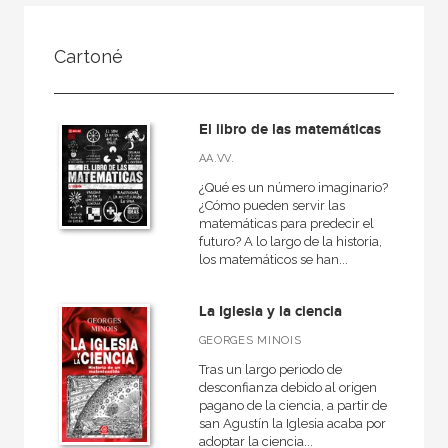
FILTRADO POR:
Cartoné
Ciencias naturales y técnicas
Matemáticas
El libro de las matemáticas
AA.VV.
¿Qué es un número imaginario?
MATERIAS
¿Cómo pueden servir las
matemáticas para predecir el
Matemáticas
futuro? A lo largo de la historia,
los matemáticos se han...
Física y Química
Astronomía
La Iglesia y la ciencia
Biología, Medio Ambiente y Geología
GEORGES MINOIS
Tras un largo periodo de
desconfianza debido al origen
pagano de la ciencia, a partir de
NUESTRAS COLECCIONES
san Agustín la Iglesia acaba por
adoptar la ciencia...