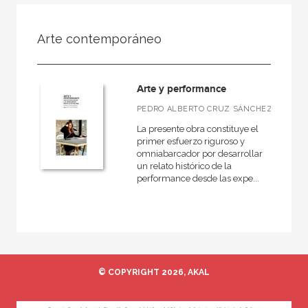
FILTRADO POR:
Arte contemporáneo
Ciencias humanas y sociales
Bellas Artes
Arte y performance
PEDRO ALBERTO CRUZ SÁNCHEZ
La presente obra constituye el
MATERIAS
primer esfuerzo riguroso y
omniabarcador por desarrollar
Grabado
un relato histórico de la
performance desde las expe...
Escultura
Pintura
Fotografía
Diseño
© COPYRIGHT 2026, AKAL