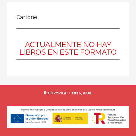
FILTRADO POR:
Cartoné
Ciencias humanas y sociales
Bellas Artes
ACTUALMENTE NO HAY
LIBROS EN ESTE FORMATO
MATERIAS
Grabado
Escultura
Pintura
© COPYRIGHT 2026, AKAL
Fotografía
Diseño