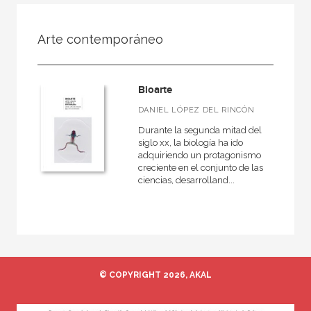
FILTRADO POR:
Arte contemporáneo
Ciencias naturales y técnicas
Biología, Medio Ambiente y Geología
Bioarte
DANIEL LÓPEZ DEL RINCÓN
Durante la segunda mitad del
MATERIAS
siglo xx, la biología ha ido
adquiriendo un protagonismo
Matemáticas
creciente en el conjunto de las
ciencias, desarrolland...
Física y Química
Astronomía
Biología, Medio Ambiente y Geología
© COPYRIGHT 2026, AKAL
NUESTRAS COLECCIONES