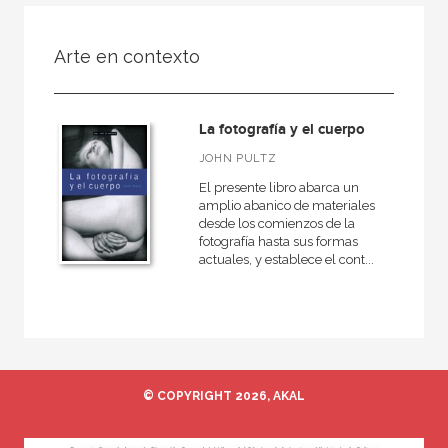
FILTRADO POR:
Arte en contexto
Ciencias humanas y sociales
Bellas Artes
La fotografía y el cuerpo
Fotografía
JOHN PULTZ
El presente libro abarca un
amplio abanico de materiales
desde los comienzos de la
MATERIAS
fotografía hasta sus formas
actuales, y establece el cont...
Grabado
Escultura
Pintura
Fotografía
Diseño
© COPYRIGHT 2026, AKAL