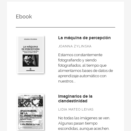
FILTRADO POR:
Ebook
Ciencias humanas y sociales
Bellas Artes
La máquina de percepción
Fotografía
JOANNA ZYLINSKA
Estamos constantemente
fotografiando y siendo
fotografiados, al tiempo que
MATERIAS
alimentamos bases de datos de
aprendizaje automático con
Grabado
nuestros...
Escultura
Imaginarios de la
Pintura
clandestinidad
Fotografía
LIDIA MATEO LEIVAS
Diseño
No todas las imágenes se ven.
Algunas pasan tiempo
escondidas, aunque acechen.