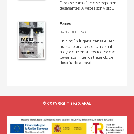
Otras se camuflan o se exponen
desafiantes. A veces son visib...
NUESTRAS COLECCIONES
Arte en contexto
Faces
HANS BELTING
Bellas Artes
En ningún lugar alcanza el ser
Cultura Digital
humano una presencia visual
mayor que en su rostro. Por eso
Estudios visuales
llevamos milenios tratando de
descifrarlo a travé...
Fotografía
Fundamentos
Imagen, arte y color
© COPYRIGHT 2026, AKAL
NUESTROS FORMATOS
Cartoné
Ebook