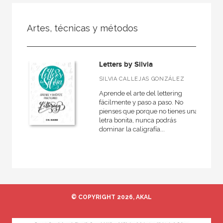
FILTRADO POR:
Artes, técnicas y métodos
No - Ficción
Letters by Silvia
MATERIAS
SILVIA CALLEJAS GONZÁLEZ
Aprende el arte del lettering
Historia
fácilmente y paso a paso. No
pienses que porque no tienes una
Arte
letra bonita, nunca podrás
dominar la caligrafía...
Actualidad
Antropología
Arqueología
Ciencias
Clásicos griegos y latinos
© COPYRIGHT 2026, AKAL
Filosofía