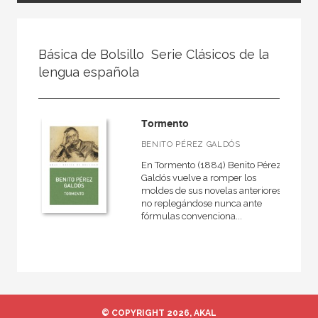
FILTRADO POR:
Básica de Bolsillo  Serie Clásicos de la
Ciencias humanas y sociales
lengua española
Música
Contemporánea
Tormento
BENITO PÉREZ GALDÓS
En Tormento (1884) Benito Pérez
MATERIAS
Galdós vuelve a romper los
moldes de sus novelas anteriores,
Didáctica de la música
no replegándose nunca ante
fórmulas convenciona...
Medieval
Moderna
Musicas del mundo
Teoría de la música
© COPYRIGHT 2026, AKAL