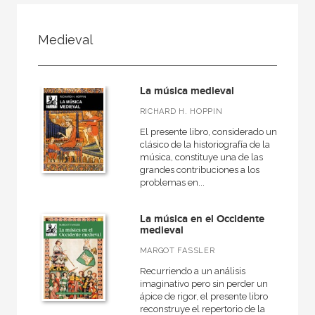
FILTRADO POR:
Medieval
Ciencias humanas y sociales
Música
La música medieval
Medieval
RICHARD H. HOPPIN
El presente libro, considerado un
clásico de la historiografía de la
música, constituye una de las
MATERIAS
grandes contribuciones a los
problemas en...
Didáctica de la música
Medieval
La música en el Occidente
medieval
Moderna
MARGOT FASSLER
Musicas del mundo
Recurriendo a un análisis
Teoría de la música
imaginativo pero sin perder un
ápice de rigor, el presente libro
General
reconstruye el repertorio de la