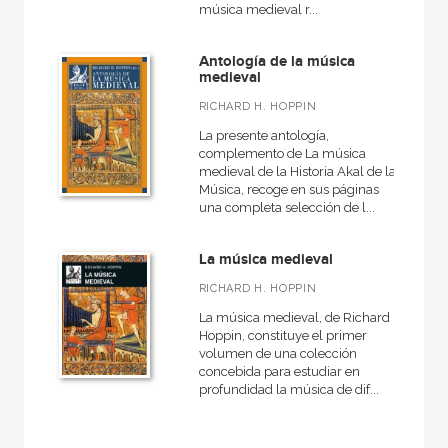
música medieval r...
Contemporánea
Danza
Antología de la música
medieval
Historia de la música
RICHARD H. HOPPIN
La presente antología,
complemento de La música
medieval de la Historia Akal de la
NUESTRAS COLECCIONES
Música, recoge en sus páginas
una completa selección de l...
Música
La música medieval
RICHARD H. HOPPIN
NUESTROS FORMATOS
La música medieval, de Richard
Hoppin, constituye el primer
Cartoné
volumen de una colección
concebida para estudiar en
Ebook
profundidad la música de dif...
Ebook
Papel