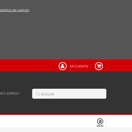
política de cookies
.
MI CUENTA
NES SOMOS?