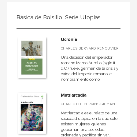
FILTRADO POR:
Básica de Bolsillo  Serie Utopías
Ciencias humanas y sociales
Ucronía
MATERIAS
CHARLES BERNARD RENOUVIER
Una decisión del emperador
+
Cine
romano Marco Aurelio (siglo ii
d.C.) fue el germen de la crisis y
Psicología
caída del Imperio romano: el
nombramiento como ...
Pedagogía
Derecho
Matriarcadia
Comunicación
CHARLOTTE PERKINS GILMAN
+
Geografía
Matriarcadia es el relato de una
sociedad utópica en la que sólo
+
Arquitectura
existen mujeres, quienes
gobiernan una sociedad
+
Religión
ordenada y pacífica sin var...