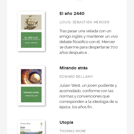
Economía
El año 2440
+
Bellas Artes
LOUIS-SÉBASTIEN MERCIER
VER TODAS... (18)
Tras pasar una velada con un
amigo inglés y mantener un vivo
debate filosófico con él, Mercier
se duerme para despertarse 700
años después e...
NUESTRAS COLECCIONES
50 Aniversario
Mirando atrás
A fondo
EDWARD BELLAMY
Ágora / Teoría
Julian West, un joven pudiente y
acomodado, conforme con las
Akadémica
normas y convenciones que
corresponden a la ideología de su
Anverso
época, los años fin...
Arealonga - Letras galegas
Utopía
Arqueología
THOMAS MORE