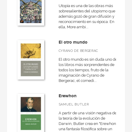
Arquitectura
Utopía es una de las obras más
sobresalientes del utopismo que
Arquitectura (textos de arquitectura)
además gozó de gran difusión y
Arte contemporáneo
reconocimiento en su época. En
ella, More ambi...
VER TODAS... (96)
El otro mundo
CYRANO DE BERGERAC
El otro mundo es sin duda uno de
NUESTROS FORMATOS
los libros más sorprendentes de
todos los tiempos, fruto de la
Cartoné
imaginación de Cyrano de
Bergerac, el comedi...
Ebook
Ebook
Erewhon
Papel
SAMUEL BUTLER
Rústica
A partir de una visión negativa de
la teoría de la evolución de
Darwin, Butler crea en "Erewhon"
una fantasía filosófica sobre un