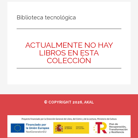
NUESTRAS COLECCIONES
Biblioteca tecnológica
50 Aniversario
A fondo
Ágora / Teoría
ACTUALMENTE NO HAY
LIBROS EN ESTA
Akadémica
COLECCIÓN
Akal Infantil
Anverso
Arealonga - Letras galegas
Arqueología
© COPYRIGHT 2026, AKAL
Arquitectura
Arquitectura (textos de arquitectura)
VER TODAS... (148)