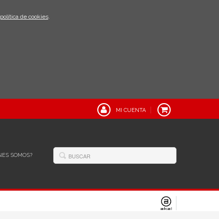
política de cookies
.
MI CUENTA
NES SOMOS?