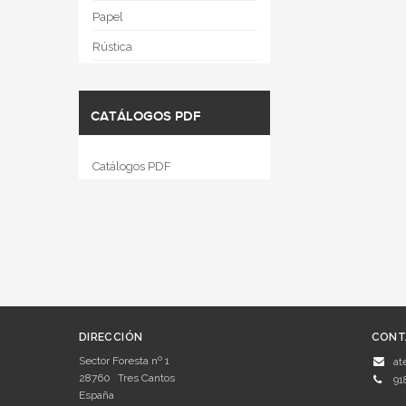
Papel
Rústica
CATÁLOGOS PDF
Catálogos PDF
DIRECCIÓN
CONT
Sector Foresta nº 1
at
28760
Tres Cantos
91
España