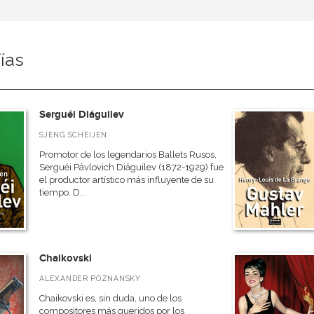
ías
Serguéi Diáguilev
SJENG SCHEIJEN
Promotor de los legendarios Ballets Rusos,
Serguéi Pávlovich Diáguilev (1872-1929) fue
el productor artístico más influyente de su
tiempo. D...
Chaikovski
ALEXANDER POZNANSKY
Chaikovski es, sin duda, uno de los
compositores más queridos por los