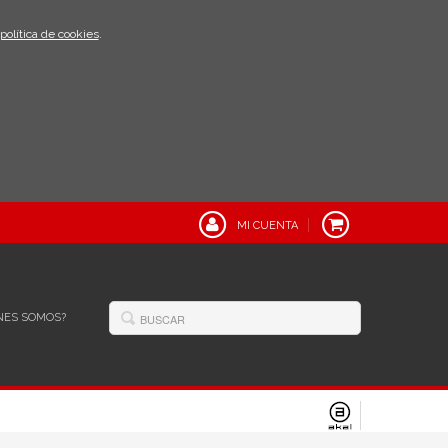
política de cookies
.
MI CUENTA
NES SOMOS?