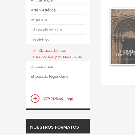
Arqueología
Arte y estética
Atlas Akal
Básica de bolsillo
Caprichos
Clásicos latinos
medievales y renacentistas
Diccionarios
El pasado legendario
VER TODAS... (29)
NUESTROS FORMATOS