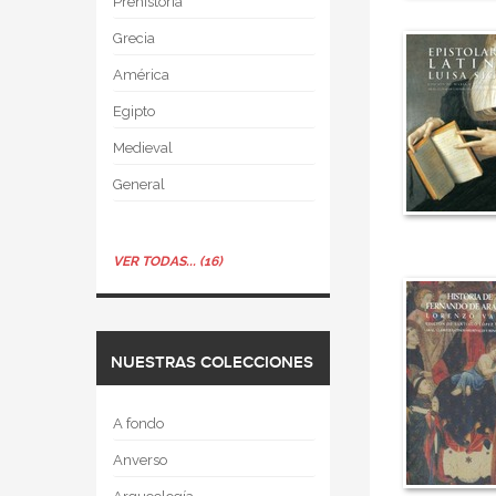
Prehistoria
Grecia
América
Egipto
Medieval
General
VER TODAS... (16)
NUESTRAS COLECCIONES
A fondo
Anverso