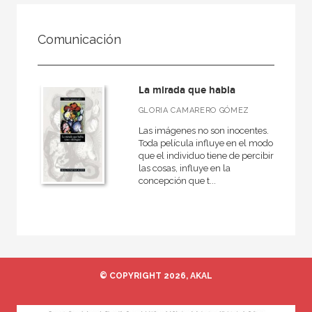
FILTRADO POR:
Comunicación
Ocio
Cine
La mirada que habla
GLORIA CAMARERO GÓMEZ
Las imágenes no son inocentes.
MATERIAS
Toda película influye en el modo
que el individuo tiene de percibir
Cine
las cosas, influye en la
concepción que t...
Diseño
+
Cocina
Jardinería
Fotografía
Artes plásticas y Manualidades
© COPYRIGHT 2026, AKAL