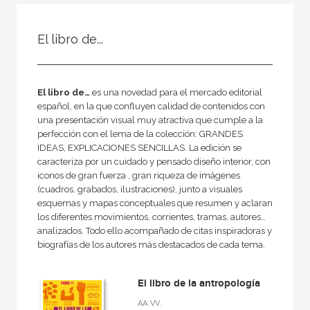
FILTRADO POR:
El libro de...
No - Ficción
Arqueología
El libro de…
es una novedad para el mercado editorial
español, en la que confluyen calidad de contenidos con
una presentación visual muy atractiva que cumple a la
MATERIAS
perfección con el lema de la colección: GRANDES
IDEAS, EXPLICACIONES SENCILLAS. La edición se
Historia
caracteriza por un cuidado y pensado diseño interior, con
iconos de gran fuerza , gran riqueza de imágenes
Arte
(cuadros, grabados, ilustraciones), junto a visuales
esquemas y mapas conceptuales que resumen y aclaran
Actualidad
los diferentes movimientos, corrientes, tramas, autores…
Antropología
analizados. Todo ello acompañado de citas inspiradoras y
biografías de los autores más destacados de cada tema.
Arqueología
Ciencias
El libro de la antropología
Clásicos griegos y latinos
AA.VV.