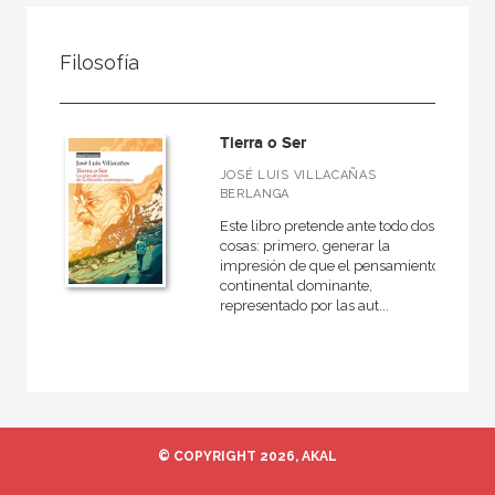
FILTRADO POR:
Filosofía
Ciencias humanas y sociales
Filosofía
Tierra o Ser
JOSÉ LUIS VILLACAÑAS
BERLANGA
MATERIAS
Este libro pretende ante todo dos
cosas: primero, generar la
Estética
impresión de que el pensamiento
continental dominante,
Ética
representado por las aut...
Medieval
Moderna
Filosofía y crítica de la cultura
Contemporánea
© COPYRIGHT 2026, AKAL
Filosofía política