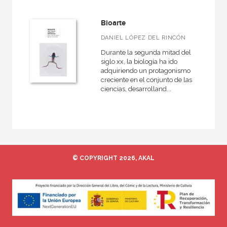
Antigua
Bioarte
General
DANIEL LÓPEZ DEL RINCÓN
Historia de la filosofía
Durante la segunda mitad del
siglo xx, la biología ha ido
adquiriendo un protagonismo
creciente en el conjunto de las
ciencias, desarrolland...
NUESTRAS COLECCIONES
50 Aniversario
Ágora / Teoría
Akadémica
© COPYRIGHT 2026, AKAL
Anverso
Arte contemporáneo
Arte y estética
Básica de bolsillo
Básica de Bolsillo  Adorno. Obra completa