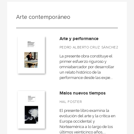
FILTRADO POR:
Arte contemporáneo
Ciencias humanas y sociales
Filosofía
Arte y performance
PEDRO ALBERTO CRUZ SÁNCHEZ
La presente obra constituye el
MATERIAS
primer esfuerzo riguroso y
omniabarcador por desarrollar
Estética
un relato histórico de la
performance desde las expe...
Ética
Medieval
Malos nuevos tiempos
Moderna
HAL FOSTER
Filosofía y crítica de la cultura
El presente libro examina la
evolución del arte y la crítica en
Contemporánea
Europa occidental y
Norteamérica a lo largo de los
Filosofía política
últimos veinticinco años,...