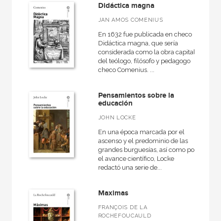
Didáctica magna
Básica de Bolsillo  Serie Cien palabras
JAN AMOS COMENIUS
Básica de Bolsillo  Serie Clásicos de la lengua española
En 1632 fue publicada en checo
Didáctica magna, que sería
considerada como la obra capital
VER TODAS... (49)
del teólogo, filósofo y pedagogo
checo Comenius. ...
Pensamientos sobre la
NUESTROS FORMATOS
educación
JOHN LOCKE
Cartoné
En una época marcada por el
Ebook
ascenso y el predominio de las
grandes burguesías, así como por
Ebook
el avance científico, Locke
redactó una serie de...
Papel
Rústica
Maximas
FRANÇOIS DE LA
ROCHEFOUCAULD