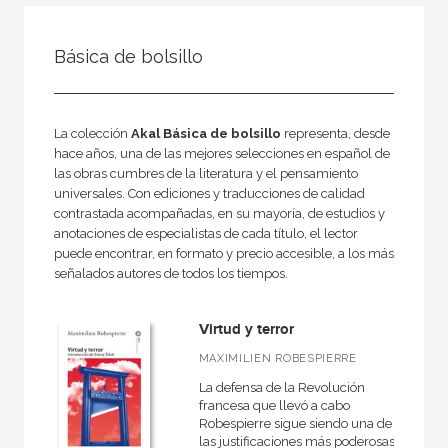
FILTRADO POR:
Básica de bolsillo
Ciencias humanas y sociales
Filosofía
La colección
Akal Básica de bolsillo
representa, desde
hace años, una de las mejores selecciones en español de
las obras cumbres de la literatura y el pensamiento
MATERIAS
universales. Con ediciones y traducciones de calidad
contrastada acompañadas, en su mayoría, de estudios y
Estética
anotaciones de especialistas de cada título, el lector
puede encontrar, en formato y precio accesible, a los más
Ética
señalados autores de todos los tiempos.
Medieval
Virtud y terror
Moderna
MAXIMILIEN ROBESPIERRE
Filosofía y crítica de la cultura
La defensa de la Revolución
Contemporánea
francesa que llevó a cabo
Robespierre sigue siendo una de
Filosofía política
las justificaciones más poderosas