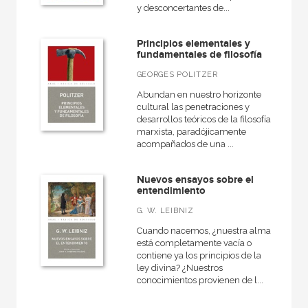
y desconcertantes de...
Antigua
General
Principios elementales y
fundamentales de filosofía
Historia de la filosofía
GEORGES POLITZER
Abundan en nuestro horizonte
cultural las penetraciones y
desarrollos teóricos de la filosofía
NUESTRAS COLECCIONES
marxista, paradójicamente
acompañados de una ...
50 Aniversario
Ágora / Teoría
Nuevos ensayos sobre el
entendimiento
Akadémica
G. W. LEIBNIZ
Anverso
Cuando nacemos, ¿nuestra alma
Arte contemporáneo
está completamente vacía o
contiene ya los principios de la
Arte y estética
ley divina? ¿Nuestros
conocimientos provienen de l...
Básica de bolsillo
Básica de Bolsillo  Adorno. Obra completa